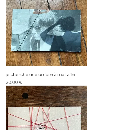
je cherche une ombre à ma taille
Prix
20,00 €