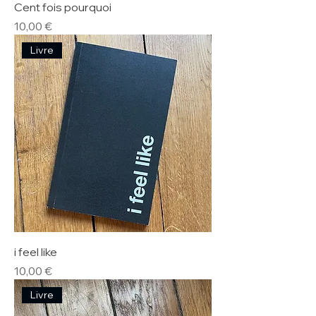
Cent fois pourquoi
Prix
10,00 €
Livre
i feel like
Prix
10,00 €
Livre