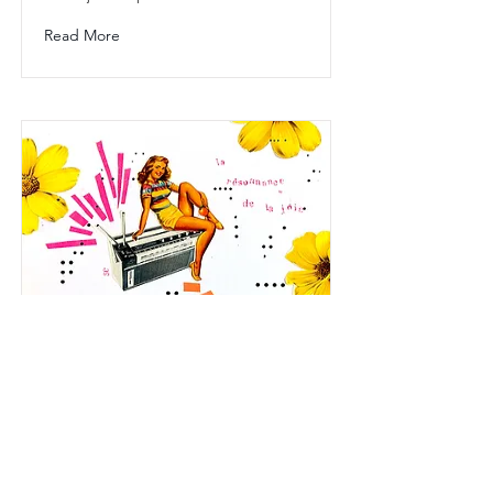
Read More
La lettre du 28 juin 2023
🪩 Où je reviens sur l’expo de juin
🪩 Où j’écoute ce que les œuvres me
glissent à l'oreille
🪩 Où je savoure la résonnance de la
joie