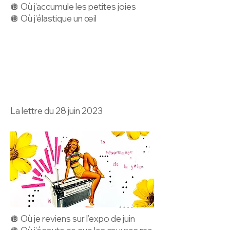
🪩 Où j’accumule les petites joies
🪩 Où j’élastique un œil
La lettre du 28 juin 2023
🪩 Où je reviens sur l’expo de juin