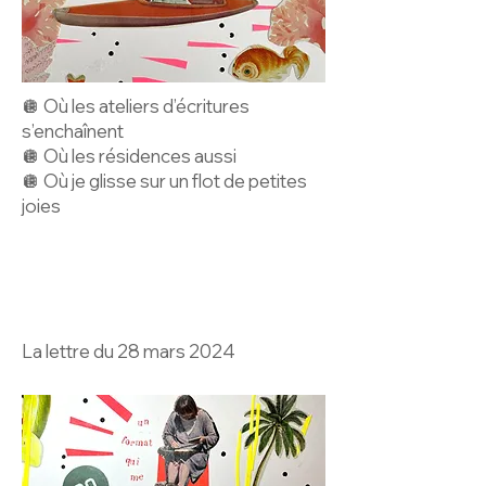
🪩 Où les ateliers d’écritures
s’enchaînent
🪩 Où les résidences aussi
🪩 Où je glisse sur un flot de petites
joies
La lettre du 28 mars 2024