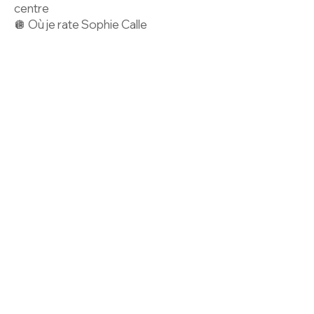
centre
🪩 Où je rate Sophie Calle
La lettre du 28 avril 2023
🪩 Où je parle d'une certaine idée du
fil.
🪩 Où je vois que ça passe par les