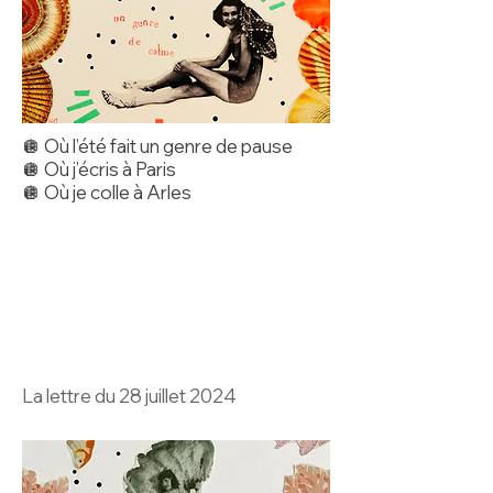
🪩 Où l’été fait un genre de pause
🪩 Où j’écris à Paris
🪩 Où je colle à Arles
La lettre du 28 juillet 2024