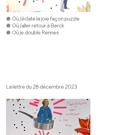
🪩 Où j’éclate la joie façon puzzle
🪩 Où j’aller retour à Berck
🪩 Où je double Rennes
La lettre du 28 décembre 2023