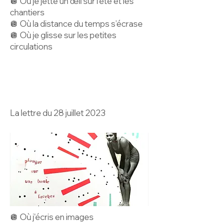
🪩 Où je jette un œil sur l’été et les
chantiers
🪩 Où la distance du temps s’écrase
🪩 Où je glisse sur les petites
circulations
La lettre du 28 juillet 2023
🪩 Où j'écris en images