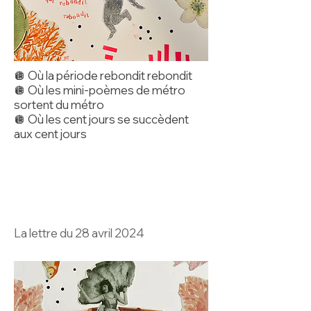
🪩 Où la période rebondit rebondit
🪩 Où les mini-poèmes de métro
sortent du métro
🪩 Où les cent jours se succèdent
aux cent jours
La lettre du 28 avril 2024