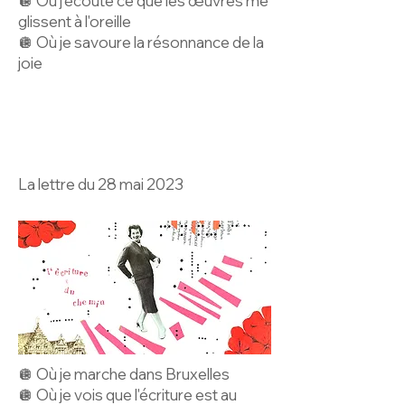
🪩 Où j’écoute ce que les œuvres me
glissent à l'oreille
🪩 Où je savoure la résonnance de la
joie
La lettre du 28 mai 2023
🪩 Où je marche dans Bruxelles
🪩 Où je vois que l'écriture est au