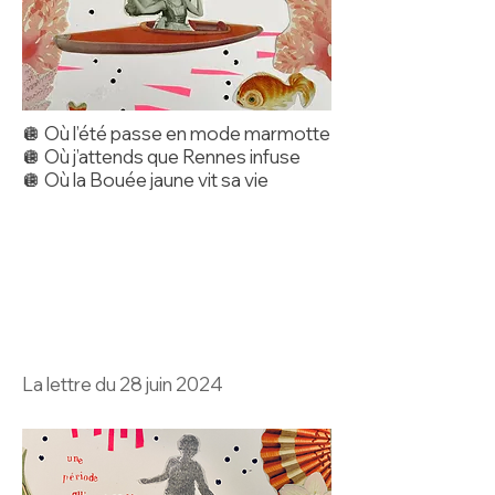
🪩 Où l’été passe en mode marmotte
🪩 Où j’attends que Rennes infuse
🪩 Où la Bouée jaune vit sa vie
La lettre du 28 juin 2024