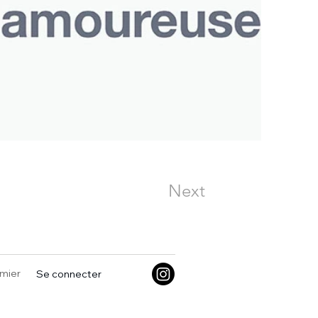
Next
mier
Se connecter