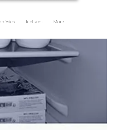
poésies
lectures
More