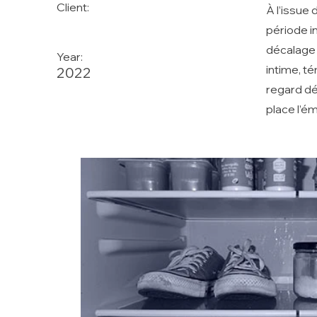
Client:
À l’issue
période i
décalage 
Year:
intime, t
2022
regard dét
place l’é