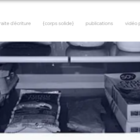
raite d'écriture
{corps solide}
publications
vidéo 