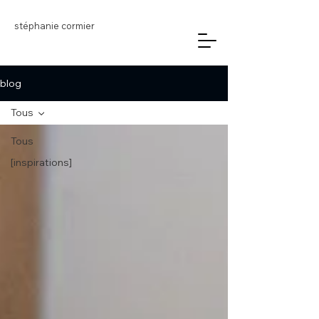
stéphanie cormier
blog
Tous
Tous
[inspirations]